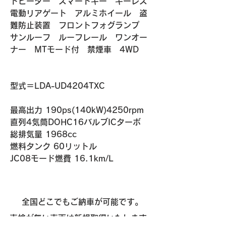
トヒーター　スマートキー　キーレス
電動リアゲート　アルミホイール　盗
難防止装置　フロントフォグランプ　
サンルーフ　ルーフレール　ワンオー
ナー　MTモード付　禁煙車　4WD
​​型式＝LDA-UD4204TXC
最高出力 190ps(140kW)4250rpm
直列4気筒DOHC16バルブICターボ
総排気量 1968cc
燃料タンク 60リットル
​JC08モード燃費 16.1km/L
全国どこでもご納車が可能です。
車検が無い車両は新規取得いたします。