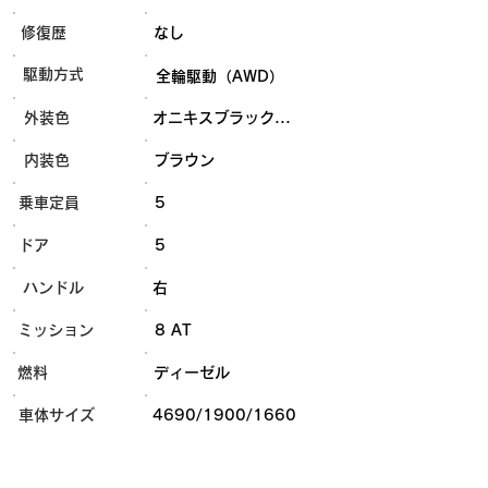
​修復歴
なし
​駆動方式
全輪駆動（AWD）
外装色
オニキスブラック...
内装色
ブラウン
乗車定員
5
ドア
5
ハンドル
右
ミッション
8 AT
燃料
ディーゼル
​車体サイズ
4690/1900/1660