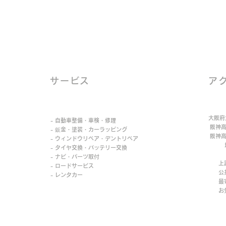
サービス
ア
大阪府
- 自動車整備・車検・修理
阪神高
- 鈑金・塗装・カーラッピング
阪神高
- ウィンドウリペア・デントリペア
地下
- タイヤ交換・バッテリー交換
J
- ナビ・パーツ取付
上記
- ロードサービス
公共
- レンタカー
最寄
​ お