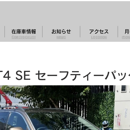
在庫車情報
お知らせ
アクセス
月
Car stock list
news
location
mon
 T4 SE セーフティーパ