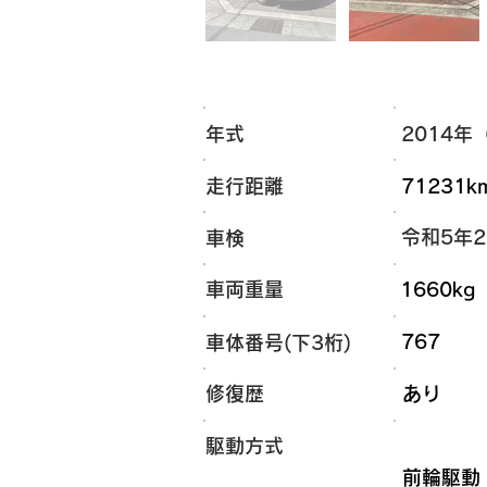
年式
2014年
走行距離
71231k
令和5年
車検
車両重量
1660kg
767
車体番号(下3桁)
​修復歴
あり
​駆動方式
​前輪駆動