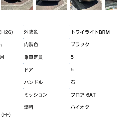
外装色
（H26）
トワイライトBRM
内装色
ブラック
m
2月
5
乗車定員
5
ドア
右
ハンドル
ミッション
フロア 6AT
燃料
ハイオク
（FF）