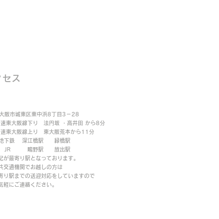
クセス
大阪市城東区東中浜8丁目3－28
速東大阪線下り 法円坂 ・高井田 から8分
速東大阪線上り 東大阪荒本から11分
鉄 深江橋駅 緑橋駅
R 鴫野駅 放出駅
が最寄り駅となっております。
交通機関でお越しの方は
り駅までの送迎対応をしていますので
気軽にご連絡ください。