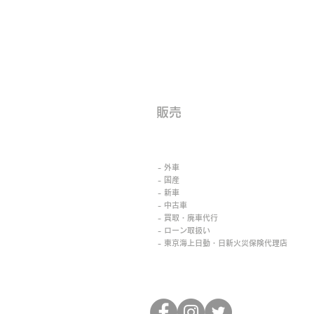
​販売
- 外車
- 国産
- 新車
- 中古車
- 買取・廃車代行
- ローン取扱い
- 東京海上日動・日新火災保険代理店