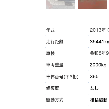
年式
2013年 (
走行距離
35441k
令和8年
車検
車両重量
2000kg
385
車体番号(下3桁)
​修復歴
なし
​駆動方式
​後輪駆動