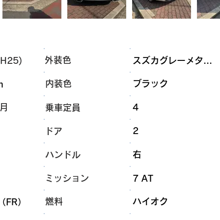
外装色
H25)
スズカグレーメタ...
内装色
ブラック
m
9月
4
乗車定員
2
ドア
右
ハンドル
ミッション
7 AT
燃料
ハイオク
（FR）