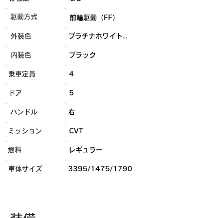
​駆動方式
前輪駆動（FF）
外装色
プラチナホワイト..
内装色
ブラック
乗車定員
4
ドア
5
ハンドル
右
ミッション
CVT
燃料
レギュラー
​車体サイズ
3395/1475/1790