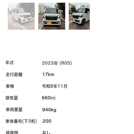
年式
2023年 (R05)
走行距離
17km
車検
令和8年11月
排気量
660cc
車両重量
940kg
車体番号(下3桁)
200
​修復歴
なし