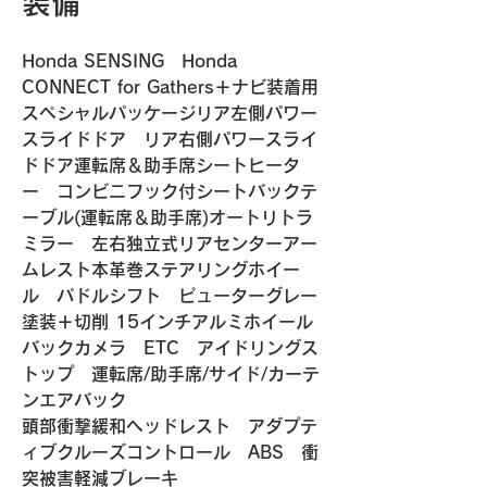
装備
Honda SENSING　Honda 
CONNECT for Gathers＋ナビ装着用
スペシャルパッケージリア左側パワー
スライドドア　リア右側パワースライ
ドドア運転席＆助手席シートヒータ
ー　コンビニフック付シートバックテ
ーブル(運転席＆助手席)オートリトラ
ミラー　左右独立式リアセンターアー
ムレスト本革巻ステアリングホイー
ル　パドルシフト　ピューターグレー
塗装＋切削 15インチアルミホイール
バックカメラ　ETC　アイドリングス
トップ　運転席/助手席/サイド/カーテ
ンエアバック
頭部衝撃緩和ヘッドレスト　アダプテ
ィブクルーズコントロール　ABS　衝
突被害軽減ブレーキ