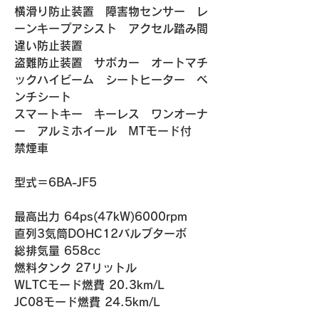
横滑り防止装置　障害物センサー　レ
ーンキープアシスト　アクセル踏み間
違い防止装置
盗難防止装置　サポカー　オートマチ
ックハイビーム　シートヒーター　ベ
ンチシート
スマートキー　キーレス　ワンオーナ
ー　アルミホイール　MTモード付　
禁煙車　
​​型式＝6BA-JF5
最高出力 64ps(47kW)6000rpm
直列3気筒DOHC12バルブターボ
総排気量 658cc
燃料タンク 27リットル
WLTCモード燃費 20.3km/L
​JC08モード燃費 24.5km/L