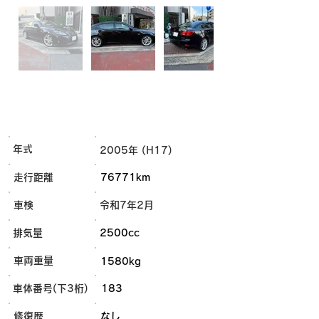
年式
2005年 (H17)
走行距離
76771km
車検
令和7年2月
排気量
2500cc
車両重量
1580kg
車体番号(下3桁)
183
​修復歴
なし