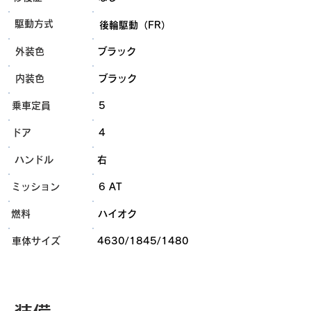
​駆動方式
後輪駆動（FR）
外装色
ブラック
内装色
ブラック
乗車定員
5
ドア
4
ハンドル
右
ミッション
6 AT
燃料
ハイオク
​車体サイズ
4630/1845/1480