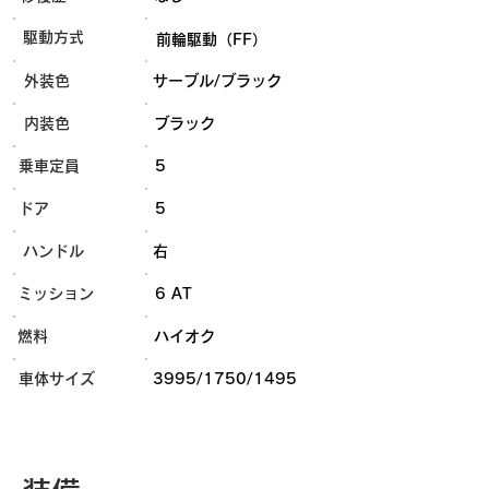
​駆動方式
前輪駆動（FF）
外装色
サーブル/ブラック
内装色
ブラック
乗車定員
5
ドア
5
ハンドル
右
ミッション
6 AT
燃料
ハイオク
​車体サイズ
3995/1750/1495