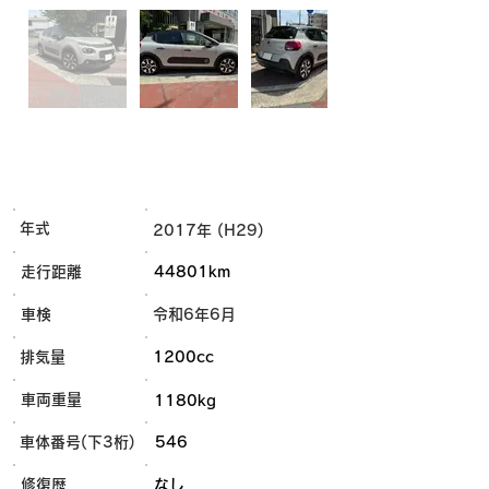
年式
2017年 (H29)
走行距離
44801km
車検
令和6年6月
排気量
1200cc
車両重量
1180kg
車体番号(下3桁)
546
​修復歴
なし