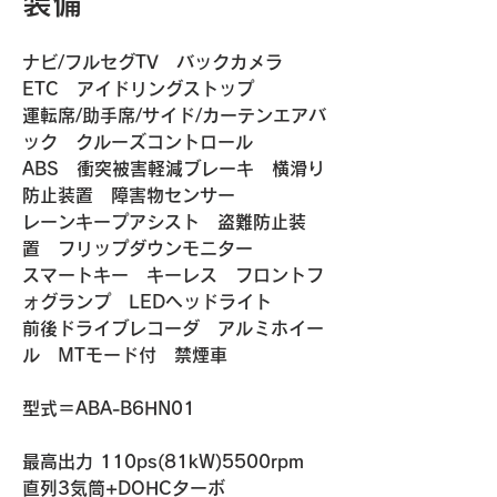
装備
ナビ/フルセグTV　バックカメラ　
ETC　アイドリングストップ
運転席/助手席/サイド/カーテンエアバ
ック　クルーズコントロール　
ABS　衝突被害軽減ブレーキ　横滑り
防止装置　障害物センサー　
レーンキープアシスト　盗難防止装
置　フリップダウンモニター　
スマートキー　キーレス　フロントフ
ォグランプ　LEDヘッドライト
前後ドライブレコーダ　アルミホイー
ル　MTモード付　禁煙車　
​​型式＝ABA-B6HN01
最高出力 110ps(81kW)5500rpm
直列3気筒+DOHCターボ