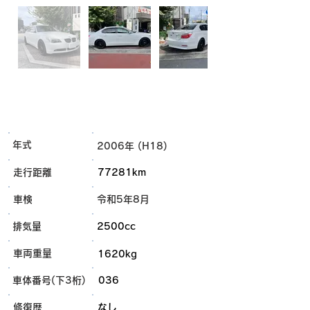
年式
2006年 (H18)
走行距離
77281km
車検
令和5年8月
排気量
2500cc
車両重量
1620kg
車体番号(下3桁)
036
​修復歴
なし