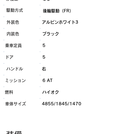
​駆動方式
後輪駆動（FR）
外装色
アルピンホワイト3
内装色
ブラック
乗車定員
5
ドア
5
ハンドル
右
ミッション
6 AT
燃料
ハイオク
​車体サイズ
4855/1845/1470