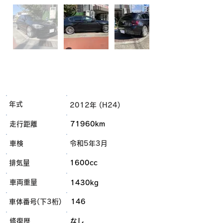
年式
2012年 (H24)
走行距離
71960km
車検
令和5年3月
排気量
1600cc
車両重量
1430kg
車体番号(下3桁)
146
​修復歴
なし