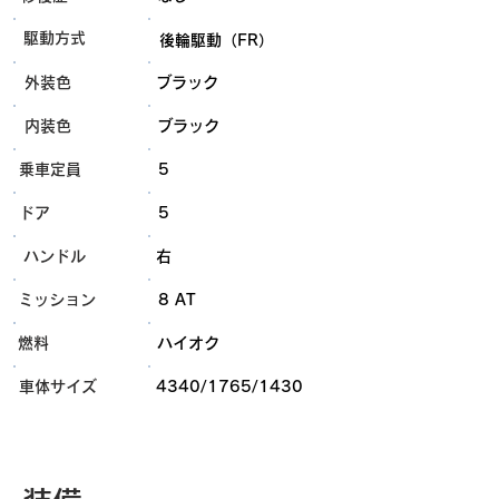
​駆動方式
後輪駆動（FR）
外装色
ブラック
内装色
ブラック
乗車定員
5
ドア
5
ハンドル
右
ミッション
8 AT
燃料
ハイオク
​車体サイズ
4340/1765/1430