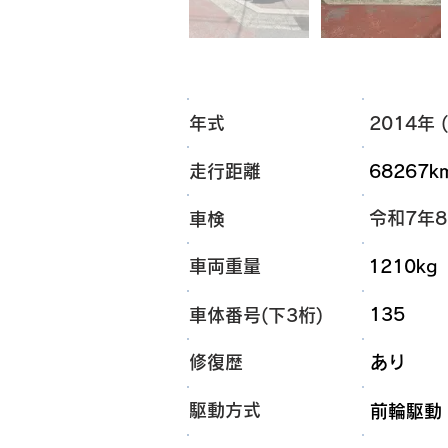
年式
2014年 (
走行距離
68267k
令和7年
車検
車両重量
1210kg
135
車体番号(下3桁)
​修復歴
あり
​駆動方式
前輪駆動