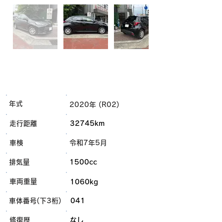
年式
2020年 (R02)
走行距離
32745km
車検
令和7年5月
排気量
1500cc
車両重量
1060kg
車体番号(下3桁)
041
​修復歴
なし