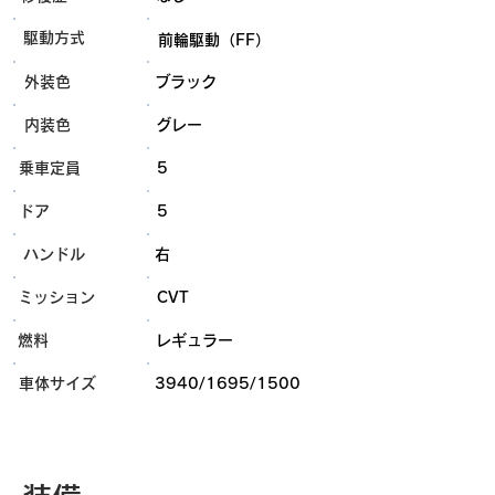
​駆動方式
前輪駆動（FF）
外装色
ブラック
内装色
グレー
乗車定員
5
ドア
5
ハンドル
右
ミッション
CVT
燃料
レギュラー
​車体サイズ
3940/1695/1500