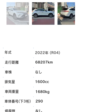
年式
2022年 (R04)
走行距離
68207km
車検
なし
排気量
1600cc
車両重量
1680kg
車体番号(下3桁)
290
​修復歴
なし