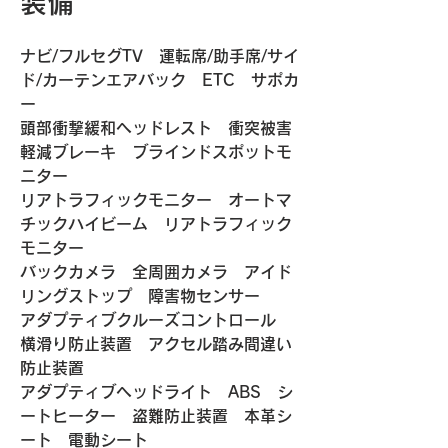
装備
ナビ/フルセグTV　運転席/助手席/サイ
ド/カーテンエアバック　ETC　サポカ
ー
頭部衝撃緩和ヘッドレスト　衝突被害
軽減ブレーキ　ブラインドスポットモ
ニター
リアトラフィックモニター　オートマ
チックハイビーム　リアトラフィック
モニター
バックカメラ　全周囲カメラ　アイド
リングストップ　障害物センサー
アダプティブクルーズコントロール　
横滑り防止装置　アクセル踏み間違い
防止装置
アダプティブヘッドライト　ABS　シ
ートヒーター　盗難防止装置　本革シ
ート　電動シート