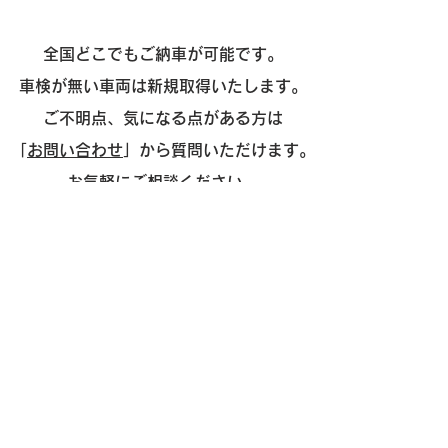
全国どこでもご納車が可能です。
車検が無い車両は新規取得いたします。
ご不明点、気になる点がある方は
「
お問い合わせ
」から質問いただけます。
お気軽にご相談ください。
​販売
- 外車
- 国産
- 新車
- 中古車
- 買取・廃車代行
- ローン取扱い
- 東京海上日動・日新火災保険代理店