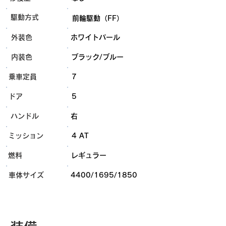
​駆動方式
前輪駆動（FF）
外装色
ホワイトパール
内装色
ブラック/ブルー
乗車定員
7
ドア
5
ハンドル
右
ミッション
4 AT
燃料
レギュラー
​車体サイズ
4400/1695/1850