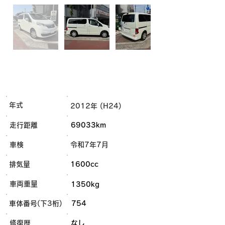
年式
2012年 (H24)
走行距離
69033km
車検
令和7年7月
排気量
1600cc
車両重量
1350kg
車体番号(下3桁)
754
​修復歴
なし