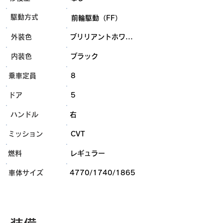
​駆動方式
前輪駆動（FF）
外装色
ブリリアントホワ...
内装色
ブラック
乗車定員
8
ドア
5
ハンドル
右
ミッション
CVT
燃料
レギュラー
​車体サイズ
4770/1740/1865