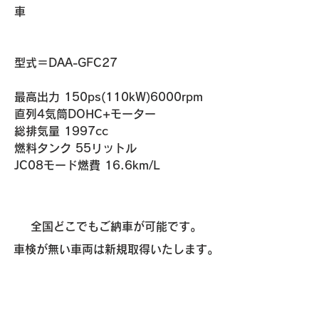
車　
​​型式＝DAA-GFC27
最高出力 150ps(110kW)6000rpm
直列4気筒DOHC+モーター
総排気量 1997cc
燃料タンク 55リットル
​JC08モード燃費 16.6km/L
全国どこでもご納車が可能です。
車検が無い車両は新規取得いたします。
ご不明点、気になる点がある方は
「
お問い合わせ
」から質問いただけます。
お気軽にご相談ください。