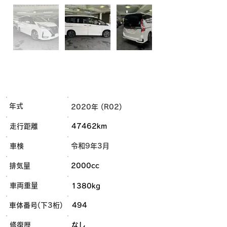
年式
2020年 (R02)
走行距離
47462km
車検
令和9年3月
排気量
2000cc
車両重量
1380kg
車体番号(下3桁)
494
​修復歴
なし