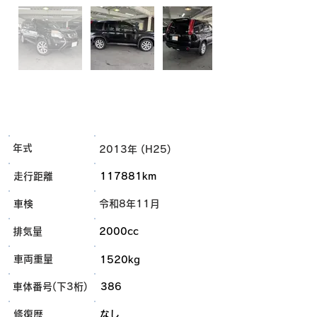
年式
2013年 (H25)
走行距離
117881km
車検
令和8年11月
排気量
2000cc
車両重量
1520kg
車体番号(下3桁)
386
​修復歴
なし