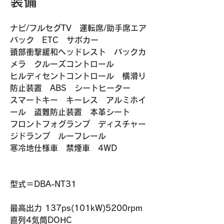
装備
ナビ/フルセグTV　運転席/助手席エア
バック　ETC　サポカー
頭部衝撃緩和ヘッドレスト　バックカ
メラ　クルーズコントロール　
ヒルディセントコントロール　横滑り
防止装置　ABS　シートヒーター　
スマートキー　キーレス　アルミホイ
ール　盗難防止装置　本革シート
フロントフォグランプ　ディスチャー
ジドランプ　ルーフレール　
寒冷地仕様車　禁煙車　4WD
​​型式＝DBA-NT31
最高出力 137ps(101kW)5200rpm
直列4気筒DOHC