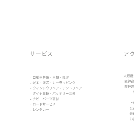
サービス
ア
大阪府
- 自動車整備・車検・修理
阪神高
- 鈑金・塗装・カーラッピング
阪神高
- ウィンドウリペア・デントリペア
地下
- タイヤ交換・バッテリー交換
J
- ナビ・パーツ取付
上記
- ロードサービス
公共
- レンタカー
最寄
​ お