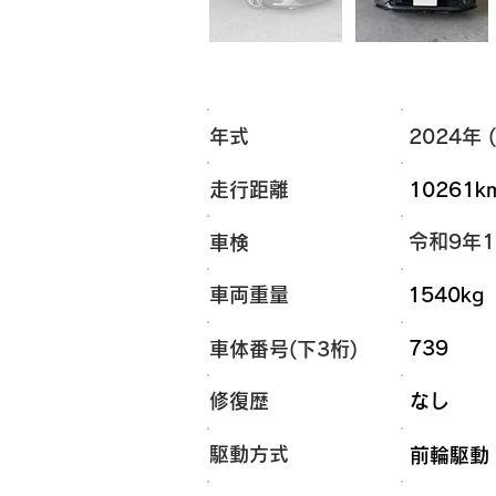
年式
2024年 (
走行距離
10261k
令和9年
車検
車両重量
1540kg
739
車体番号(下3桁)
​修復歴
なし
​駆動方式
前輪駆動