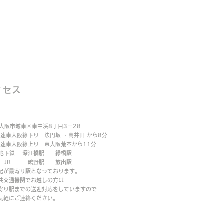
クセス
大阪市城東区東中浜8丁目3－28
速東大阪線下り 法円坂 ・高井田 から8分
速東大阪線上り 東大阪荒本から11分
鉄 深江橋駅 緑橋駅
R 鴫野駅 放出駅
が最寄り駅となっております。
交通機関でお越しの方は
り駅までの送迎対応をしていますので
気軽にご連絡ください。