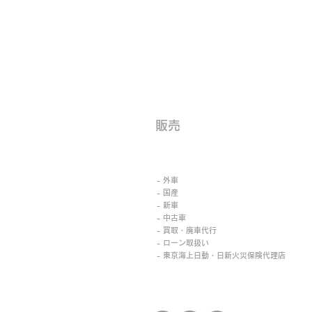
​販売
- 外車
- 国産
- 新車
- 中古車
- 買取・廃車代行
- ローン取扱い
- 東京海上日動・日新火災保険代理店