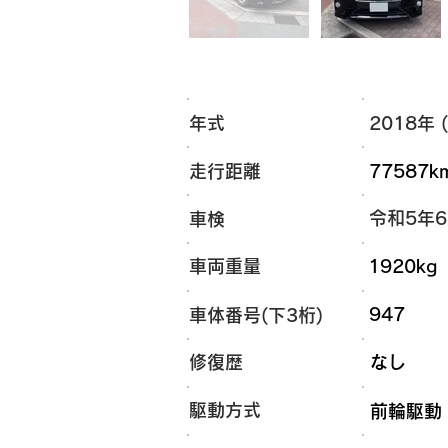
年式
2018年 (
走行距離
77587k
令和5年
車検
車両重量
1920kg
947
車体番号(下3桁)
​修復歴
なし
​駆動方式
前輪駆動