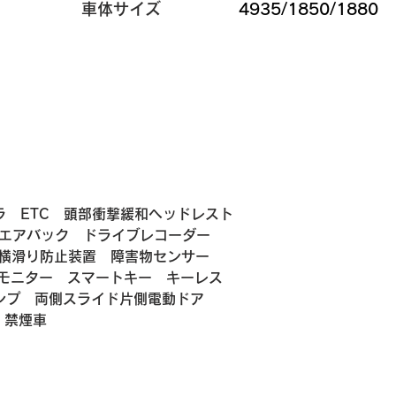
​車体サイズ
4935/1850/1880
ラ　ETC　頭部衝撃緩和ヘッドレスト
ンエアバック　ドライブレコーダー
　横滑り防止装置　障害物センサー　
モニター　スマートキー　キーレス　
ンプ　両側スライド片側電動ドア　
　禁煙車　