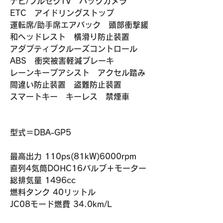
ナビ/フルセグTV　バックカメラ　
ETC　アイドリングストップ
運転席/助手席エアバック　頭部衝撃緩
和ヘッドレスト　横滑り防止装置
アダプティブクルーズコントロール　
ABS　衝突被害軽減ブレーキ
レーンキープアシスト　アクセル踏み
間違い防止装置　盗難防止装置
スマートキー　キーレス　禁煙車
​​型式＝DBA-GP5
最高出力 110ps(81kW)6000rpm
直列4気筒DOHC16バルブ＋モーター
総排気量 1496cc
燃料タンク 40リットル
​JC08モード燃費 34.0km/L