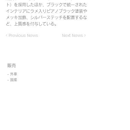
ト）を採用したほか、ブラックで統一された
インテリアにラメ入りピアノブラック塗装や
メッキ加飾、シルバーステッチを配置するな
ど、上質感を付与している。
< Previous News
Next News >
​販売
- 外車
- 国産
- 新車
- 中古車
- 買取・廃車代行
- ローン取扱い
- 東京海上日動・日新火災保険代理店
サービス
- 自動車整備・車検・修理