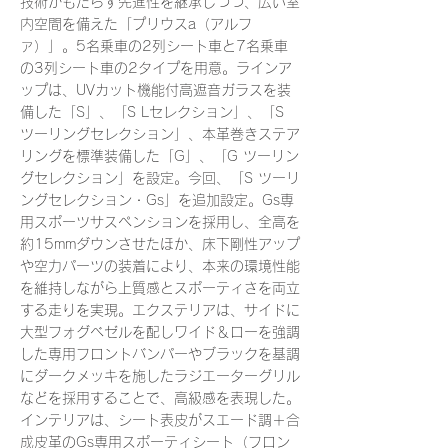
技術がもたらす先進性を継承しつつ、広い室
内空間を備えた「プリウスa（アルフ
ァ）」。5名乗車の2列シート車と7名乗車
の3列シート車の2タイプを用意。ラインア
ップは、UVカット機能付高遮音ガラスを装
備した「S」、「S Lセレクション」、「S
ツーリングセレクション」、本革巻きステア
リングを標準装備した「G」、「G ツーリン
グセレクション」を設定。今回、「S ツーリ
ングセレクション・Gs」を追加設定。Gs専
用スポーツサスペンションを採用し、全高を
約15mmダウンさせたほか、床下剛性アップ
や空力パーツの装着により、本来の環境性能
を維持しながら上質感とスポーティさを両立
する走りを実現。エクステリアは、サイドに
大型フォグベゼルを配しワイド＆ローを強調
した専用フロントバンパーやブラックを基調
にダークメッキを施したラジエーターグリル
などを採用することで、高級感を表現した。
インテリアは、シート表皮がスエード調＋合
成皮革のGs専用スポーティシート（フロン