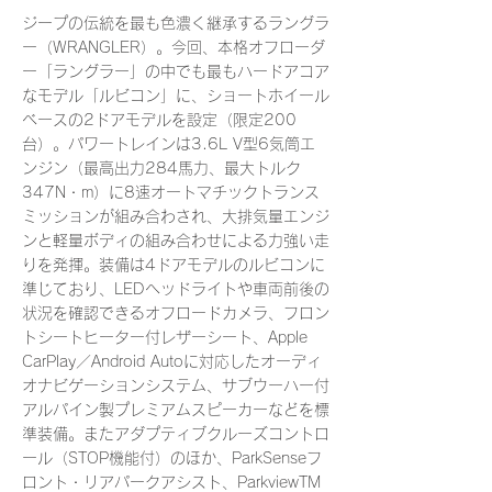
ジープの伝統を最も色濃く継承するラングラ
ー（WRANGLER）。今回、本格オフローダ
ー「ラングラー」の中でも最もハードアコア
なモデル「ルビコン」に、ショートホイール
ベースの2ドアモデルを設定（限定200
台）。パワートレインは3.6L V型6気筒エ
ンジン（最高出力284馬力、最大トルク
347N・m）に8速オートマチックトランス
ミッションが組み合わされ、大排気量エンジ
ンと軽量ボディの組み合わせによる力強い走
りを発揮。装備は4ドアモデルのルビコンに
準じており、LEDヘッドライトや車両前後の
状況を確認できるオフロードカメラ、フロン
トシートヒーター付レザーシート、Apple
CarPlay／Android Autoに対応したオーディ
オナビゲーションシステム、サブウーハー付
アルパイン製プレミアムスピーカーなどを標
準装備。またアダプティブクルーズコントロ
ール（STOP機能付）のほか、ParkSenseフ
ロント・リアパークアシスト、ParkviewTM