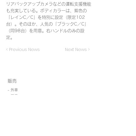
リアバックアップカメラなどの運転支援機能
も充実している。ボディカラーは、紫色の
「レインC／C」を特別に設定（限定102
台）。そのほか、人気の「ブラックC／C」
（同98台）を用意。右ハンドルのみの設
定。
< Previous News
Next News >
​販売
- 外車
- 国産
- 新車
- 中古車
- 買取・廃車代行
- ローン取扱い
- 東京海上日動・日新火災保険代理店