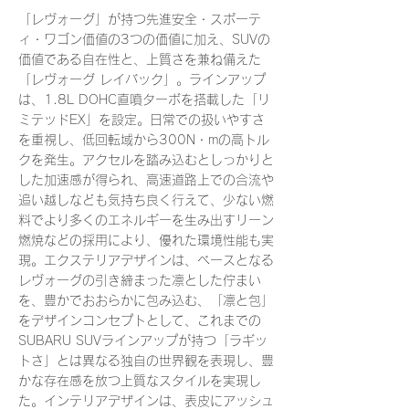
「レヴォーグ」が持つ先進安全・スポーテ
ィ・ワゴン価値の3つの価値に加え、SUVの
価値である自在性と、上質さを兼ね備えた
「レヴォーグ レイバック」。ラインアップ
は、1.8L DOHC直噴ターボを搭載した「リ
ミテッドEX」を設定。日常での扱いやすさ
を重視し、低回転域から300N・mの高トル
クを発生。アクセルを踏み込むとしっかりと
した加速感が得られ、高速道路上での合流や
追い越しなども気持ち良く行えて、少ない燃
料でより多くのエネルギーを生み出すリーン
燃焼などの採用により、優れた環境性能も実
現。エクステリアデザインは、ベースとなる
レヴォーグの引き締まった凛とした佇まい
を、豊かでおおらかに包み込む、「凛と包」
をデザインコンセプトとして、これまでの
SUBARU SUVラインアップが持つ「ラギッ
トさ」とは異なる独自の世界観を表現し、豊
かな存在感を放つ上質なスタイルを実現し
た。インテリアデザインは、表皮にアッシュ