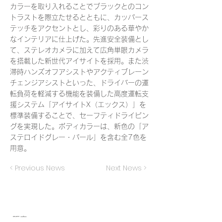
カラーを取り入れることでブラックとのコン
トラストを際立たせるとともに、カッパース
テッチをアクセントとし、彩りのある華やか
なインテリアに仕上げた。先進安全装備とし
て、ステレオカメラに加えて広角単眼カメラ
を搭載した新世代アイサイトを採用。また渋
滞時ハンズオフアシストやアクティブレーン
チェンジアシストといった、ドライバーの運
転負荷を軽減する機能を装備した高度運転支
援システム「アイサイトX（エックス）」を
標準装備することで、セーフティドライビン
グを実現した。ボディカラーは、新色の「ア
ステロイドグレー・パール」を含む全7色を
用意。
< Previous News
Next News >
​販売