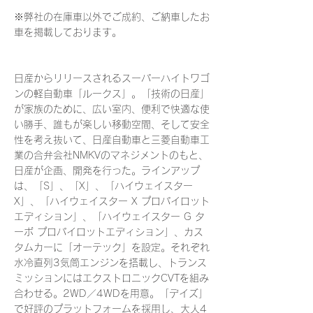
※弊社の在庫車以外でご成約、ご納車したお
車を掲載しております。
日産からリリースされるスーパーハイトワゴ
ンの軽自動車「ルークス」。「技術の日産」
が家族のために、広い室内、便利で快適な使
い勝手、誰もが楽しい移動空間、そして安全
性を考え抜いて、日産自動車と三菱自動車工
業の合弁会社NMKVのマネジメントのもと、
日産が企画、開発を行った。ラインアップ
は、「S」、「X」、「ハイウェイスター
X」、「ハイウェイスター X プロパイロット
エディション」、「ハイウェイスター G タ
ーボ プロパイロットエディション」、カス
タムカーに「オーテック」を設定。それぞれ
水冷直列3気筒エンジンを搭載し、トランス
ミッションにはエクストロニックCVTを組み
合わせる。2WD／4WDを用意。「デイズ」
で好評のプラットフォームを採用し、大人4