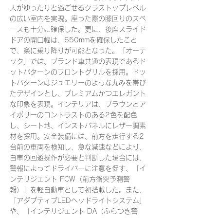
人がゆったりと過ごせるクラストップレベル
の広い室内を実現。座った際の膝回りのスペ
ースも十分に確保した。更に、後席スライド
ドアの開口幅は、650mmを確保したこと
で、楽に乗り降りが可能となった。「オーテ
ック」では、ブランド車共通の表現であるド
ットパターンのフロントグリルを採用。ドッ
トパターンはジュエリーのような丸みを帯び
たデザインとし、プレミアムかつエレガント
な印象を表現。インテリアは、ブラウンとア
イボリーのコントラストのある2色を配色
し、シート地、インストパネルにレザー調素
材を採用。安全装備には、前方を走行する2
台前の車両を検知し、急な減速などにより、
自車の回避操作が必要と判断した場合には、
警報によってドライバーに注意を促す、「イ
ンテリジェント FCW（前方衝突予測警
報）」を軽自動車として初搭載した。また、
「アダプティブLEDヘッドライトシステム」
や、「インテリジェント DA（ふらつき警