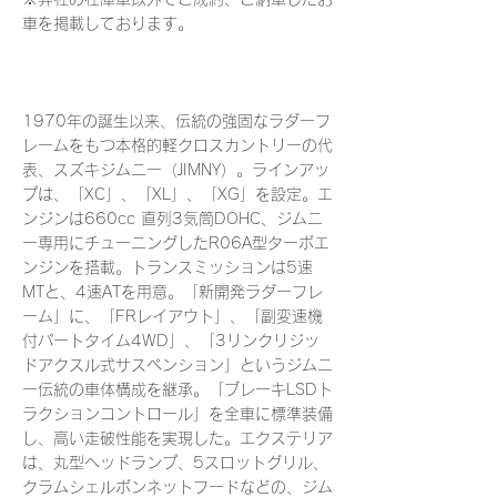
車を掲載しております。
1970年の誕生以来、伝統の強固なラダーフ
レームをもつ本格的軽クロスカントリーの代
表、スズキジムニー（JIMNY）。ラインアッ
プは、「XC」、「XL」、「XG」を設定。エ
ンジンは660cc 直列3気筒DOHC、ジムニ
ー専用にチューニングしたR06A型ターボエ
ンジンを搭載。トランスミッションは5速
MTと、4速ATを用意。「新開発ラダーフレ
ーム」に、「FRレイアウト」、「副変速機
付パートタイム4WD」、「3リンクリジッ
ドアクスル式サスペンション」というジムニ
ー伝統の車体構成を継承。「ブレーキLSDト
ラクションコントロール」を全車に標準装備
し、高い走破性能を実現した。エクステリア
は、丸型ヘッドランプ、5スロットグリル、
クラムシェルボンネットフードなどの、ジム