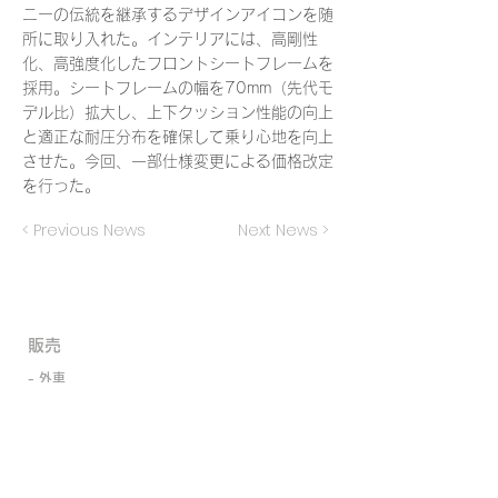
ニーの伝統を継承するデザインアイコンを随
所に取り入れた。インテリアには、高剛性
化、高強度化したフロントシートフレームを
採用。シートフレームの幅を70mm（先代モ
デル比）拡大し、上下クッション性能の向上
と適正な耐圧分布を確保して乗り心地を向上
させた。今回、一部仕様変更による価格改定
を行った。
< Previous News
Next News >
​販売
- 外車
- 国産
- 新車
- 中古車
- 買取・廃車代行
- ローン取扱い