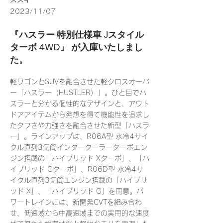
2023/11/07
『ハスラー 特別仕様車 Jスタイル
ターボ 4WD』 が入庫いたしまし
た。
軽ワゴンとSUVを融合させた軽クロスオーバ
ー「ハスラー（HUSTLER）」。ひと目でハ
スラーと分かる個性的なデザインと、アウト
ドアアイテムから発想を得て機能性を追求し
たタフさや力強さを融合させた新型「ハスラ
ー」。ラインアップは、R06A型 水冷4サイ
クル直列3気筒インタークーラーターボエン
ジン搭載の「ハイブリッド Xターボ」、「ハ
イブリッド Gターボ」、R06D型 水冷4サ
イクル直列3気筒エンジン搭載の「ハイブリ
ッド X」、「ハイブリッド G」を用意。パ
ワートレインには、新開発CVTを組み合わ
せ、低速域から中高速域までの実用的な速度