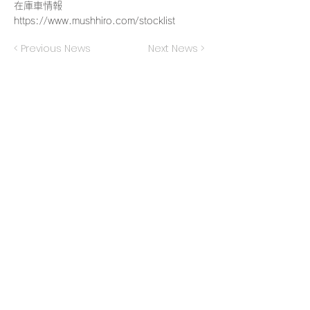
在庫車情報
https://www.mushhiro.com/stocklist
< Previous News
Next News >
​販売
- 外車
- 国産
- 新車
- 中古車
- 買取・廃車代行
- ローン取扱い
- 東京海上日動・日新火災保険代理店
サービス
- 自動車整備・車検・修理
- 鈑金・塗装・カーラッピング
- ウィンドウリペア・デントリペア
- タイヤ交換・バッテリー交換