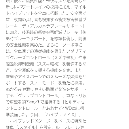
域で優れた燃費性能と軽快な走りを実現した
新しいパワートレインの採用に加え、マイル
ドハイブリッドを全車に搭載した。安全面で
は、夜間の歩行者も検知する衝突被害軽減ブ
レーキ「デュアルカメラブレーキサポート」
に加え、後退時の衝突被害軽減ブレーキ「後
退時ブレーキサポート」を標準装備し、前後
の安全性能を高めた。さらに、ターボ車に
は、全車速での追従機能を備えたアダプティ
ブクルーズコントロール（スズキ軽初）や車
線逸脱抑制機能（スズキ軽初）を装備するな
ど、安全運転を支援する機能を充実。また、
雪道やアイスバーンでのスムーズな発進をサ
ポートする「スノーモード」を新たに採用。
ぬかるみや滑りやすい路面で発進をサポート
する「グリップコントロール」、急な下り坂
で車速を約7km／hで維持する「ヒルディセ
ントコントロール」とあわせて4WD車に標
準装備した。今回、「ハイブリッド X」、
「ハイブリッド Xターボ」をベースに特別仕
様車「Jスタイル」を設定。ルーフレールや