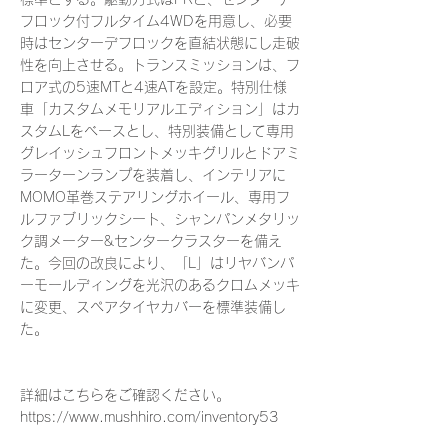
フロック付フルタイム4WDを用意し、必要
時はセンターデフロックを直結状態にし走破
性を向上させる。トランスミッションは、フ
ロア式の5速MTと4速ATを設定。特別仕様
車「カスタムメモリアルエディション」はカ
スタムLをベースとし、特別装備として専用
グレイッシュフロントメッキグリルとドアミ
ラーターンランプを装着し、インテリアに
MOMO革巻ステアリングホイール、専用フ
ルファブリックシート、シャンパンメタリッ
ク調メーター&センタークラスターを備え
た。今回の改良により、「L」はリヤバンパ
ーモールディングを光沢のあるクロムメッキ
に変更、スペアタイヤカバーを標準装備し
た。
詳細はこちらをご確認ください。
https://www.mushhiro.com/inventory53