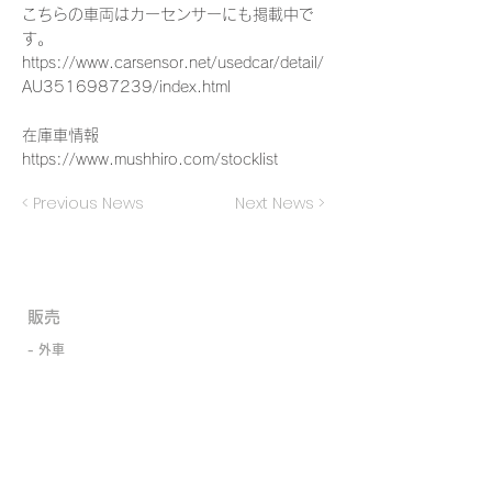
こちらの車両はカーセンサーにも掲載中で
す。
https://www.carsensor.net/usedcar/detail/
AU3516987239/index.html
在庫車情報
https://www.mushhiro.com/stocklist
< Previous News
Next News >
​販売
- 外車
- 国産
- 新車
- 中古車
- 買取・廃車代行
- ローン取扱い
- 東京海上日動・日新火災保険代理店