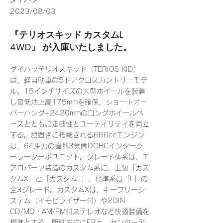
2023/08/03
『​テリオスキッド カスタムL
4WD』 が入庫いたしました。
ダイハツテリオスキッド（TERIOS KID）
は、軽自動車の5ドアクロスカントリーモデ
ル。15インチサイズの大型ホイールを装着
し最低地上高175mmを確保、ショートオー
バーハング+2420mmのロングホイールベ
ースとともに走破性とユーティリティを両立
する。縦置きに搭載される660ccエンジン
は、64馬力の直列3気筒DOHCインターク
ーラーターボユニット。グレード体系は、エ
アロパーツ装着のカスタム系に、上級「カス
タムX」と「カスタムL」、標準系は「L」の
全3グレード。カスタムXは、キーフリーシ
ステム（イモビライザー付）や2DIN
CD/MD・AM/FM付ステレオなど快適装備を
標準とする。駆動方式はFRと、センターデ