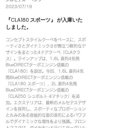
2023/07/19
『CLA180 スポーツ』 が入庫いた
しました。
コンセプトスタイルクーペをベースに、スポ
ーティさとダイナミックさが際立つ鮮烈なデ
ザインをまとった4ドアクーペ「CLAクラ
ス」。ラインアップは、1.6L 直列4気筒
BlueDIRECTターボエンジン搭載の
「CLA180」を設定。今回、1.6L 直列4気
筒BlueDIRECTターボエンジン搭載の
「CLA180 スポーツ」、2L 直列4気筒
BlueDIRECTターボエンジン搭載の
「CLA250 シュポルト 4マチック」を追
加。エクステリアは、最新のメルセデスデザ
インを採用し、スポーティなプロポーション
と丸みのある官能的な面の造形によるパワフ
ルでダイナミックな個性をより強調。フロン
トマスクは、ダイヤモンドラジエターグリル