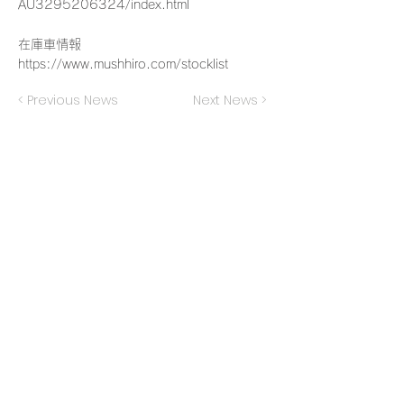
AU3295206324/index.html
在庫車情報
https://www.mushhiro.com/stocklist
< Previous News
Next News >
​販売
- 外車
- 国産
- 新車
- 中古車
- 買取・廃車代行
- ローン取扱い
- 東京海上日動・日新火災保険代理店
サービス
- 自動車整備・車検・修理