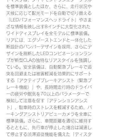
を標準装備としたほか、さらに、走行状況や
天候に応じて配光モードを自動で切り替える
「LEDパフォーマンスヘッドライト」やさま
ざな情報を映し出す8インチに大型化された
ワイドディスプレイを全モデルに標準装備。
リアには、エグゾーストエンドと一体化した
新設計のバンパーデザインを採用、さらにデ
ザインを刷新したLEDコンビネーションラン
プが新型CLAの独特なリアスタイルを強調し
ている。安全装備は、自動緊急ブレーキで追
突を回避または被害軽減を効果的にサポート
する「アクティブブレーキアシスト（緊急ブ
レーキ機能）」や、長時間走行時のドライバ
ーの疲労や眠気を70以上のパラメーターで
検知して注意を促す「アテンションアシス
ト」、駐車時のストレスを軽減するため、パ
ーキングアシストリアビューカメラを全車に
標準装備。さらに、車間距離を適切に維持す
るとともに、先行車が停止した場合は減速し
て停止する渋滞追従機能を備えた「ディスタ