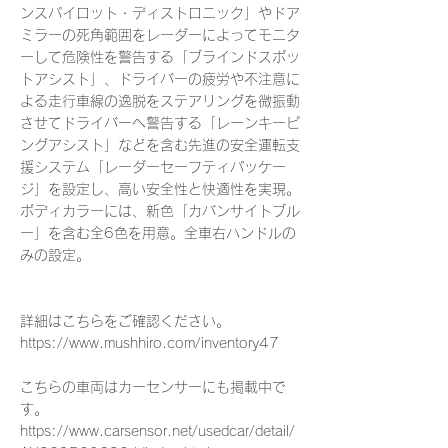
ンスパイロット・ディストロニック」やドア
ミラーの死角範囲をレーダーによってモニタ
ーして危険性を警告する「ブラインドスポッ
トアシスト」、ドライバーの疲労や不注意に
よる走行車線の逸脱をステアリングを微振動
させてドライバーへ警告する「レーンキーピ
ングアシスト」などを含む先進の安全運転支
援システム「レーダーセーフティパッケー
ジ」を設定し、高い安全性と快適性を実現。
ボディカラーには、新色「カバンサイトブル
ー」を含む全6色を用意。全車右ハンドルの
みの設定。
詳細はこちらをご確認ください。
https://www.mushhiro.com/inventory47
こちらの車両はカーセンサーにも掲載中で
す。
https://www.carsensor.net/usedcar/detail/