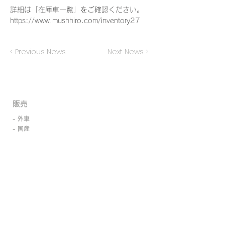
詳細は「在庫車一覧」をご確認ください。
https://www.mushhiro.com/inventory27
< Previous News
Next News >
​販売
- 外車
- 国産
- 新車
- 中古車
- 買取・廃車代行
- ローン取扱い
- 東京海上日動・日新火災保険代理店
サービス
- 自動車整備・車検・修理
- 鈑金・塗装・カーラッピング