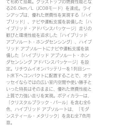
て初めて搭載。クラストップの燃費性能とな
る26.0km／L（JC08モード）を達成。ライ
ンアップは、優れた燃費性を実現する「ハイ
ブリッド」、ナビや運転支援を装備した「ハ
イブリッド・アドバンスパッケージ」走りの
歓びと環境性能を追求した「ハイブリッド
アブソルート・ホンダセンシング」、ハイブ
リッド アブソルートにナビや運転支援を装
備した「ハイブリッド アブソルート・ホン
ダセンシング アドバンスパッケージ」を設
定。リチウムイオンバッテリーを1列目シー
ト床下へコンパクトに配置することで、オデ
ッセイならではの広い室内空間や使い勝手と
いった特長はそのままに、優れた燃費性能と
上質で力強い走りを実現。ボディカラーは、
「クリスタルブラック・パール」を含む全6
色、ハイブリッド アブソルートは、「モダ
ンスティール・メタリック」を含む全7色用
意。