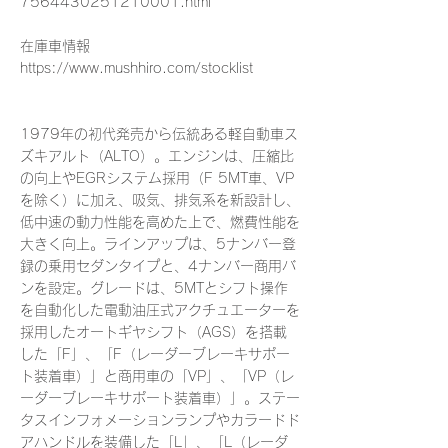
7564430251210001.html
在庫車情報
https://www.mushhiro.com/stocklist
1979年の初代発売から伝統ある軽自動車ス
ズキアルト（ALTO）。エンジンは、圧縮比
の向上やEGRシステム採用（F 5MT車、VP
を除く）に加え、吸気、排気系を新設計し、
低中速の動力性能を高めた上で、燃費性能を
大きく向上。ラインアップは、5ナンバー登
録の乗用セダンタイプと、4ナンバー商用バ
ンを設定。グレードは、5MTとシフト操作
を自動化した電動油圧式アクチュエーターを
採用したオートギヤシフト（AGS）を搭載
した「F」、「F（レーダーブレーキサポー
ト装着車）」と商用車の「VP」、「VP（レ
ーダーブレーキサポート装着車）」。ステー
タスインフォメーションランプやカラードド
アハンドルを装備した「L」、「L（レーダ