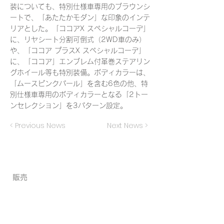
装についても、特別仕様車専用のブラウンシ
ートで、「あたたかモダン」な印象のインテ
リアとした。「ココアX スペシャルコーデ」
に、リヤシート分割可倒式（2WD車のみ）
や、「ココア プラスX スペシャルコーデ」
に、「ココア」エンブレム付革巻ステアリン
グホイール等も特別装備。ボディカラーは、
「ムースピンクパール」を含む6色の他、特
別仕様車専用のボディカラーとなる「2トー
ンセレクション」を3パターン設定。
< Previous News
Next News >
​販売
- 外車
- 国産
- 新車
- 中古車