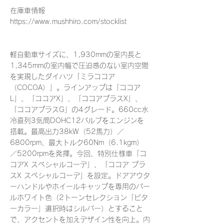
在庫車情報
https://www.mushhiro.com/stocklist
軽自動車サイズに、1,930mmの室内長と
1,345mmの室内幅で圧迫感のない室内空間
を実現したダイハツ「ミラココア
（COCOA）」。ラインアップは「ココア
L」、「ココアX」、「ココアプラスX」、
「ココアプラスG」の4グレード。660cc水
冷直列3気筒DOHC12バルブをエンジンを
搭載。最高出力38kW（52馬力）／
6800rpm、最大トルク60Nm（6.1kgm）
／5200rpmを発揮。今回、特別仕様車「コ
コアX スペシャルコーデ」、「ココア プラ
スX スペシャルコーデ」を設定。ドアアウタ
ーハンドルやホイールキャップを専用のパー
ルホワイト色（2トーンセレクション「ビタ
ーカラー」選択時はシルバー）とすること
で、アクセントを加えデザイン性を向上。内