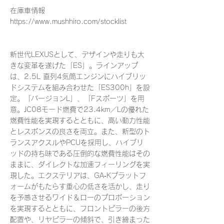
在庫車情報
https://www.mushhiro.com/stocklist
新世代LEXUSとして、デザインや走りも大
きな変革を遂げた「ES」。ラインアップ
は、2.5L 直列4気筒エンジンにハイブリッ
ドシステムを組み合わせた「ES300h」を設
定。「バージョンL」、「Fスポーツ」を用
意。JC08モード燃費で23.4km／Lの優れた
燃費性能を実現するとともに、高い動力性能
とレスポンスの良さを両立。また、新型のト
ランスアクスルやPCUを採用し、ハイブリ
ッドの持ち味である圧倒的な燃費性能はその
ままに、ダイレクトな加速フィーリングを実
現した。エクステリアは、GA‐Kプラットフ
ォームがもたらす重心の低さを活かし、走り
を予感させるワイド＆ローのプロポーション
を実現するとともに、フロントピラーの後方
配置や、リヤピラーの傾斜で、引き締まった