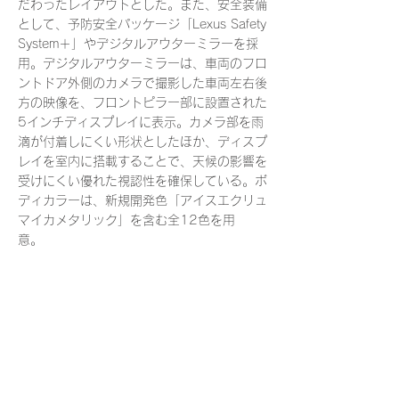
だわったレイアウトとした。また、安全装備
として、予防安全パッケージ「Lexus Safety
System＋」やデジタルアウターミラーを採
用。デジタルアウターミラーは、車両のフロ
ントドア外側のカメラで撮影した車両左右後
方の映像を、フロントピラー部に設置された
5インチディスプレイに表示。カメラ部を雨
滴が付着しにくい形状としたほか、ディスプ
レイを室内に搭載することで、天候の影響を
受けにくい優れた視認性を確保している。ボ
ディカラーは、新規開発色「アイスエクリュ
マイカメタリック」を含む全12色を用
意。
< Previous News
Next News >
​販売
- 外車