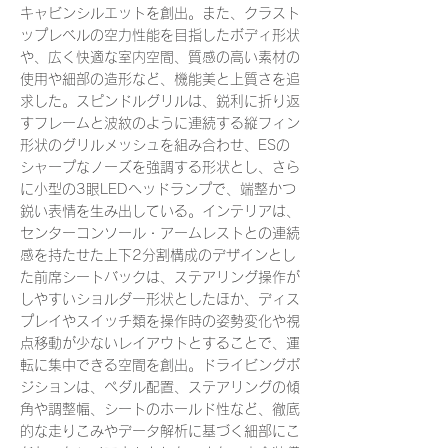
キャビンシルエットを創出。また、クラスト
ップレベルの空力性能を目指したボディ形状
や、広く快適な室内空間、質感の高い素材の
使用や細部の造形など、機能美と上質さを追
求した。スピンドルグリルは、鋭利に折り返
すフレームと波紋のように連続する縦フィン
形状のグリルメッシュを組み合わせ、ESの
シャープなノーズを強調する形状とし、さら
に小型の3眼LEDヘッドランプで、端整かつ
鋭い表情を生み出している。インテリアは、
センターコンソール・アームレストとの連続
感を持たせた上下2分割構成のデザインとし
た前席シートバックは、ステアリング操作が
しやすいショルダー形状としたほか、ディス
プレイやスイッチ類を操作時の姿勢変化や視
点移動が少ないレイアウトとすることで、運
転に集中できる空間を創出。ドライビングポ
ジションは、ペダル配置、ステアリングの傾
角や調整幅、シートのホールド性など、徹底
的な走りこみやデータ解析に基づく細部にこ