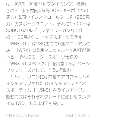
は、AVCS（可変バルブタイミング）機構付
きの2L 水平対向4気筒DOHCターボ（250
馬力）&同ツインスクロールターボ（280馬
力）のスポーツユニット。それに1500ccは
SOHC16バルブ（レギュラーガソリン仕
様：100馬力）。トップスポーツモデル
「WRX STI」は280馬力で6速マニュアルの
み、「WRX」は5速マニュアルと4速ATが選
べる。それにモータースポーツ仕様の
「WRX STIスペックC」を用意する。ベーシ
ックシリーズとして、1.5L搭載の
「1.5i」、ワゴンには前後エアロフォルムや
インチアップされた15インチアルミがつく
スポーティな「1.5i-S」をラインアップ。
駆動方式はそれぞれグレードに適したフルタ
イム4WD、1.5LはFFも設定。
< Previous News
Next News >