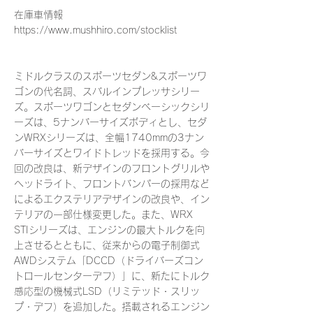
在庫車情報
https://www.mushhiro.com/stocklist
ミドルクラスのスポーツセダン&スポーツワ
ゴンの代名詞、スバルインプレッサシリー
ズ。スポーツワゴンとセダンベーシックシリ
ーズは、5ナンバーサイズボディとし、セダ
ンWRXシリーズは、全幅1740mmの3ナン
バーサイズとワイドトレッドを採用する。今
回の改良は、新デザインのフロントグリルや
ヘッドライト、フロントバンパーの採用など
によるエクステリアデザインの改良や、イン
テリアの一部仕様変更した。また、WRX
STIシリーズは、エンジンの最大トルクを向
上させるとともに、従来からの電子制御式
AWDシステム「DCCD（ドライバーズコン
トロールセンターデフ）」に、新たにトルク
感応型の機械式LSD（リミテッド・スリッ
プ・デフ）を追加した。搭載されるエンジン