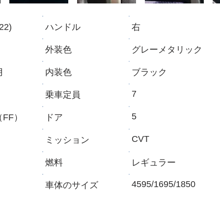
22)
ハンドル
​右
外装色
グレーメタリック
月
内装色
​ブラック
7
乗車定員
5
（FF）
ドア
CVT
ミッション
燃料
レギュラー
4595/1695/1850
​車体のサイズ