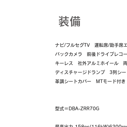
装備
ナビ/フルセグTV 運転席/助手席
バックカメラ 前後
ドライブレコ
キーレス 社外
アルミホイール 
ディスチャージドランプ 3列シ
革調シートカバー MTモード付き
​​型式＝DBA-ZRR70G
最高出力 158ps(116kW)6200rp