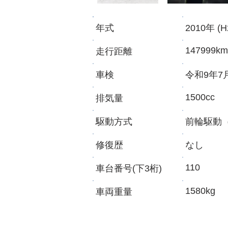
年式
2010年 (H
147999km
走行距離
車検
令和9年7
1500cc
​排気量
​駆動方式
​前輪駆動
修復歴
​なし
110
車台番号(下3桁)
1580kg
​車両重量