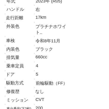
2023年 (R05)
年式
ハンドル
​右
17km
走行距離
外装色
プラチナホワイ
ト..
車検
令和8年11月
内装色
​ブラック
660cc
​排気量
4
乗車定員
5
ドア
​駆動方式
​前輪駆動（FF）
修復歴
​なし
CVT
ミッション
200
車台番号(下3桁)