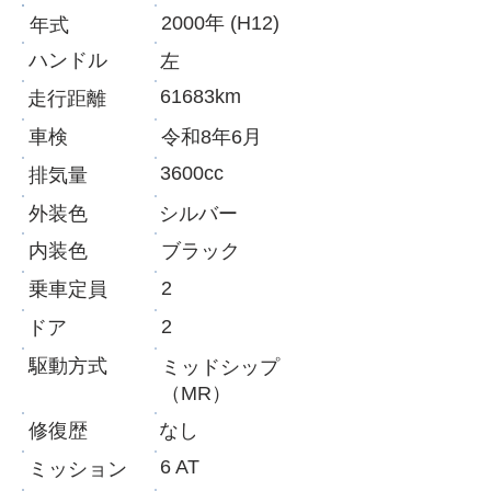
2000年 (H12)
年式
ハンドル
左
61683km
走行距離
車検
令和8年6月
3600cc
​排気量
外装色
​シルバー
内装色
​ブラック
2
乗車定員
2
ドア
​駆動方式
ミッドシップ
（MR）
修復歴
​なし
6 AT
ミッション